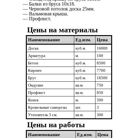
— Балки из бруса 10х18.
— Черновой потолок доска 25мм.
— Вальмовая крыша.
— Профлист.
Цены на материалы
Наименование
Ед.изм.
Цена
Доска
куб.м.
16000
Арматура
м.
100
Бетон
куб.м.
8500
Кирпич
куб.м.
7700
Брус
куб.м.
18500
Ондулин
кв.м.
750
Профлист
кв.м.
850
Конек
м.
500
Кровельные саморезы
шт.
3
Утеплитель 5 см.
кв.м.
300
Цены на работы
Наименование
Ед.изм.
Цена