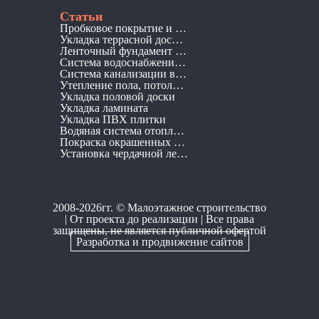
Статьи
Пробковое покрытие и его преимущества
Укладка террасной доски ДПК
Ленточный фундамент для дома: виды, монтаж, плюсы и минусы
Система водоснабжения частного дома
Система канализации в частном доме
Утепление пола, потолка в балочных перекрытий
Укладка половой доски
Укладка ламината
Укладка ПВХ плитки
Водяная система отопления частного дома
Покраска окрашенных стен
Установка чердачной лестницы в деревянное балочное перекрытие
2008-2026гг. ©
Малоэтажное строительство
| От проекта до реализации | Все права
защищены, не является публичной офертой
Разработка и продвижение сайтов