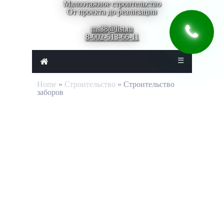
Малоэтажное строительство
От проекта до реализации
ms38@list.ru
8-902-513-66-11
☰
Home
»
Строительство
» Строительство
заборов