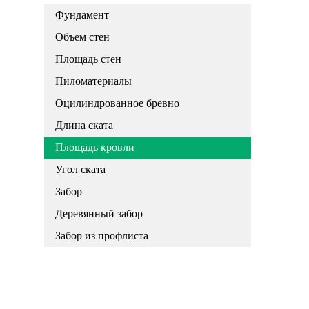
Фундамент
Объем стен
Площадь стен
Пиломатериалы
Оцилиндрованное бревно
Длина ската
Площадь кровли
Угол ската
Забор
Деревянный забор
Забор из профлиста
Высчитать квадратный метр крыши,
Рассчитать площадь крыши, Расчет
площади кровли, Подсчитать площадь
кровли, Расчет односкатной кровли, расчет
площади кровли, расчет площади кровли
калькулятор, площадь кровли расчет