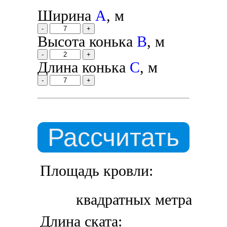
Ширина
A
, м
-
+
Высота конька
B
, м
-
+
Длина конька
C
, м
-
+
Рассчитать
Площадь кровли:
квадратных метра
Длина ската: