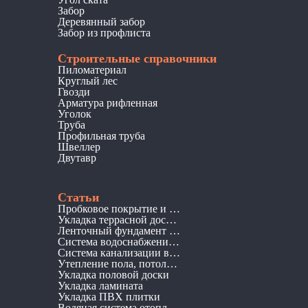
Забор
Деревянный забор
Забор из профлиста
Строительные справочники
Пиломатериал
Круглый лес
Гвозди
Арматура рифленная
Уголок
Труба
Профильная труба
Швеллер
Двутавр
Статьи
Пробковое покрытие и его преимущества
Укладка террасной доски ДПК
Ленточный фундамент для дома: виды, монтаж, плюсы и минусы
Система водоснабжения частного дома
Система канализации в частном доме
Утепление пола, потолка в балочных перекрытий
Укладка половой доски
Укладка ламината
Укладка ПВХ плитки
Водяная система отопления частного дома