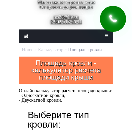
Малоэтажное строительство
От проекта до реализации
ms38@list.ru
8-902-513-66-11
☰
Home
»
Калькулятор
» Площадь кровли
Площадь кровли -
калькулятор расчета
площади крыши
Онлайн калькулятор расчета площади крыши:
- Односкатной кровли,
- Двускатной кровли.
Выберите тип
кровли: